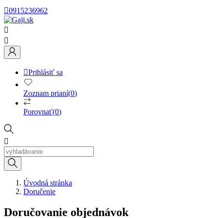

0915236962



Prihlásiť sa
Zoznam prianí
(
0
)
Porovnať
(
0
)

Úvodná stránka
Doručenie
Doručovanie objednávok