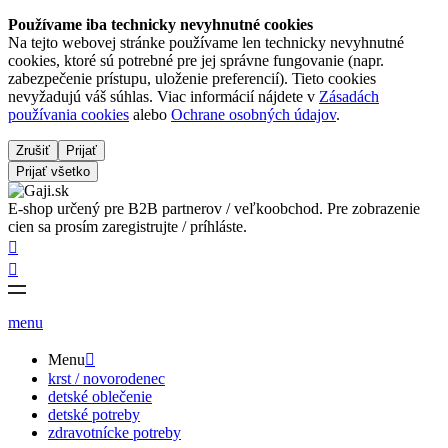
Používame iba technicky nevyhnutné cookies
Na tejto webovej stránke používame len technicky nevyhnutné
cookies, ktoré sú potrebné pre jej správne fungovanie (napr.
zabezpečenie prístupu, uloženie preferencií). Tieto cookies
nevyžadujú váš súhlas. Viac informácií nájdete v
Zásadách
používania cookies
alebo
Ochrane osobných údajov
.
Zrušiť
Prijať
Prijať všetko
E-shop určený pre B2B partnerov / veľkoobchod. Pre zobrazenie
cien sa prosím zaregistrujte / príhláste.


menu
Menu

krst / novorodenec
detské oblečenie
detské potreby
zdravotnícke potreby