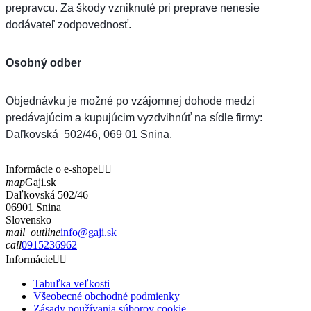
prepravcu. Za škody vzniknuté pri preprave nenesie
dodávateľ zodpovednosť.
Osobný odber
Objednávku je možné po vzájomnej dohode medzi
predávajúcim a kupujúcim vyzdvihnúť na sídle firmy:
Daľkovská 502/46, 069 01 Snina.
Informácie o e-shope


map
Gaji.sk
Daľkovská 502/46
06901 Snina
Slovensko
mail_outline
info@gaji.sk
call
0915236962
Informácie


Tabuľka veľkosti
Všeobecné obchodné podmienky
Zásady používania súborov cookie