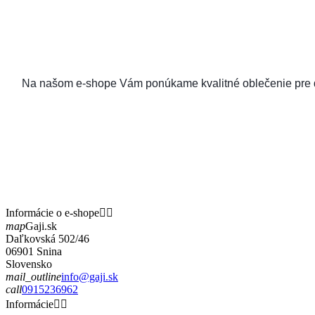
Na našom e-shope Vám ponúkame kvalitné oblečenie pre det
Informácie o e-shope


map
Gaji.sk
Daľkovská 502/46
06901 Snina
Slovensko
mail_outline
info@gaji.sk
call
0915236962
Informácie

