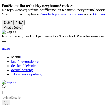
Používame iba technicky nevyhnutné cookies
Na tejto webovej stránke používame len technicky nevyhnutné cookies,
Viac informácií nájdete v
Zásadách používania cookies
alebo
Ochrane
Zrušiť
Prijať
Prijať všetko
E-shop určený pre B2B partnerov / veľkoobchod. Pre zobrazenie cien sa
menu
Menu

krst / novorodenec
detské oblečenie
detské potreby
zdravotnícke potreby
