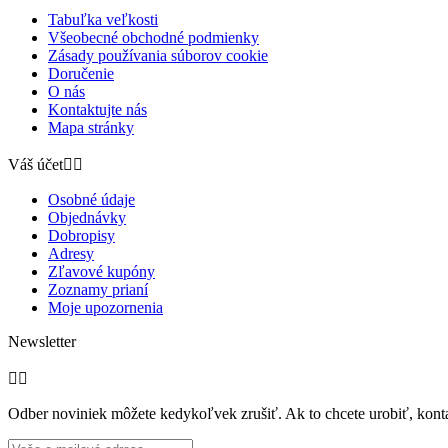
Tabuľka veľkosti
Všeobecné obchodné podmienky
Zásady používania súborov cookie
Doručenie
O nás
Kontaktujte nás
Mapa stránky
Váš účet


Osobné údaje
Objednávky
Dobropisy
Adresy
Zľavové kupóny
Zoznamy prianí
Moje upozornenia
Newsletter


Odber noviniek môžete kedykoľvek zrušiť. Ak to chcete urobiť, konta