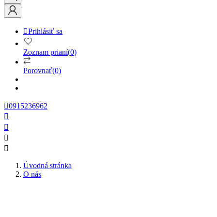

Prihlásiť sa
Zoznam prianí
(
0
)
Porovnať
(
0
)

0915236962




Úvodná stránka
O nás