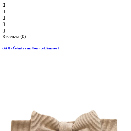





Recenzia (0)
GAJI / Čelenka s mašľou - cyklámenová