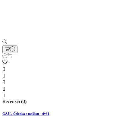





Recenzia (0)
GAJI / Čelenka s mašľou - sivá1