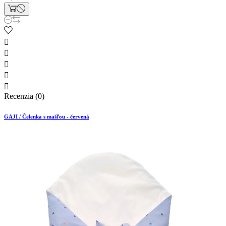





Recenzia (0)
GAJI / Čelenka s mašľou - červená