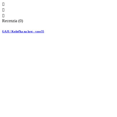



Recenzia (0)
GAJI / Košieľka na krst - vzor35