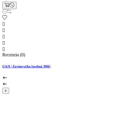





Recenzia (0)
GAJI / Zavinovačka farebná /D06/
×