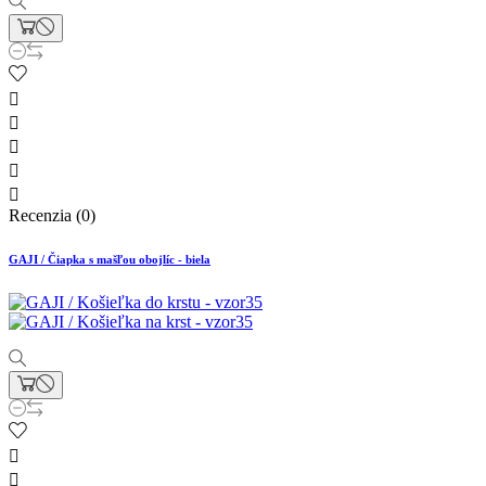





Recenzia (0)
GAJI / Čiapka s mašľou obojlíc - biela

