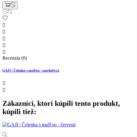





Recenzia (0)
GAJI / Čelenka s mašľou - marhuľová


Zákazníci, ktorí kúpili tento produkt,
kúpili tiež: