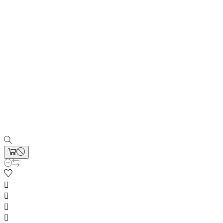



