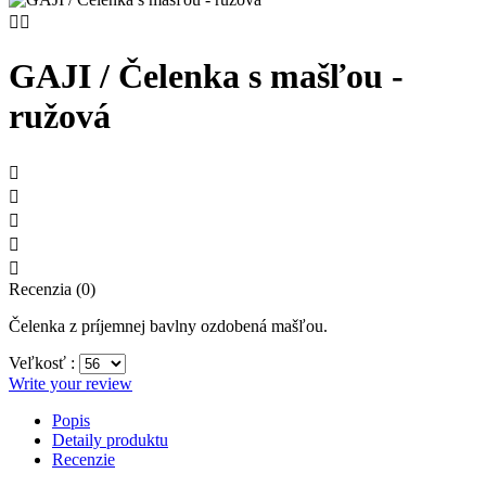


GAJI / Čelenka s mašľou -
ružová





Recenzia (0)
Čelenka z príjemnej bavlny ozdobená mašľou.
Veľkosť :
Write your review
Popis
Detaily produktu
Recenzie