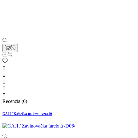





Recenzia (0)
GAJI / Košieľka na krst - vzor10