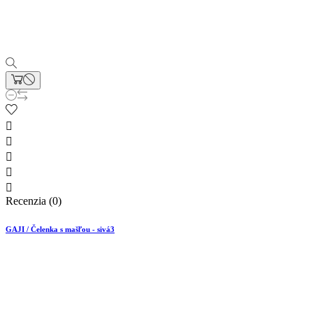





Recenzia (0)
GAJI / Čelenka s mašľou - sivá3