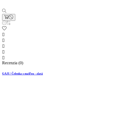





Recenzia (0)
GAJI / Čelenka s mašľou - zlatá