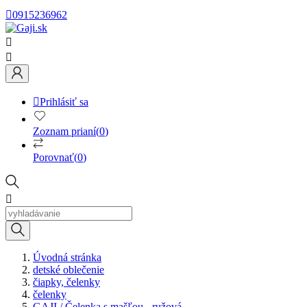

0915236962



Prihlásiť sa
Zoznam prianí
(
0
)
Porovnať
(
0
)

Úvodná stránka
detské oblečenie
čiapky, čelenky
čelenky
GAJI / Čelenka s mašľou - ružová