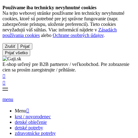
Používame iba technicky nevyhnutné cookies
Na tejto webovej stránke používame len technicky nevyhnutné
cookies, ktoré sú potrebné pre jej správne fungovanie (napr.
zabezpečenie prístupu, uloženie preferencií). Tieto cookies
nevyžadujú váš súhlas. Viac informácií nájdete v
Zásadách
používania cookies
alebo
Ochrane osobných údajov
.
Zrušiť
Prijať
Prijať všetko
E-shop určený pre B2B partnerov / veľkoobchod. Pre zobrazenie
cien sa prosím zaregistrujte / príhláste.


menu
Menu

krst / novorodenec
detské oblečenie
detské potreby
zdravotnícke potreby