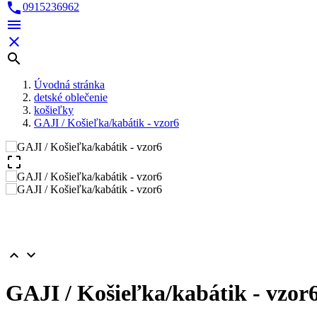

0915236962



Úvodná stránka
detské oblečenie
košieľky
GAJI / Košieľka/kabátik - vzor6



GAJI / Košieľka/kabátik - vzor