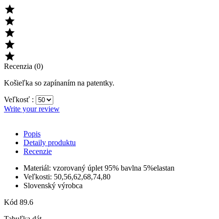





Recenzia (0)
Košieľka so zapínaním na patentky.
Veľkosť :
Write your review
Popis
Detaily produktu
Recenzie
Materiál: vzorovaný úplet 95% bavlna 5%elastan
Veľkosti: 50,56,62,68,74,80
Slovenský výrobca
Kód
89.6
Tabuľka dát