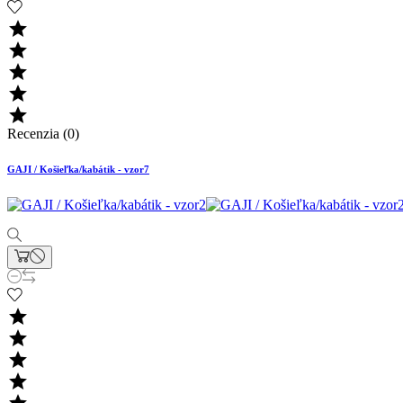





Recenzia (0)
GAJI / Košieľka/kabátik - vzor7



