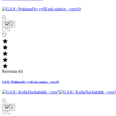





Recenzia (0)
GAJI / Poldupačky vyšší pás rastúce - vzor10