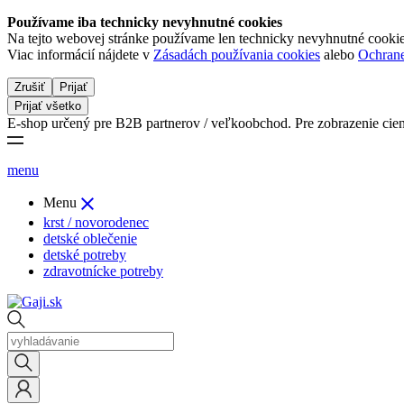
Používame iba technicky nevyhnutné cookies
Na tejto webovej stránke používame len technicky nevyhnutné cookies,
Viac informácií nájdete v
Zásadách používania cookies
alebo
Ochrane
Zrušiť
Prijať
Prijať všetko
E-shop určený pre B2B partnerov / veľkoobchod. Pre zobrazenie cien sa
menu

Menu
krst / novorodenec
detské oblečenie
detské potreby
zdravotnícke potreby