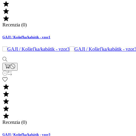



Recenzia (0)
GAJI / Košieľka/kabátik - vzor1





Recenzia (0)
GAJI / Košieľka/kabátik - vzor3