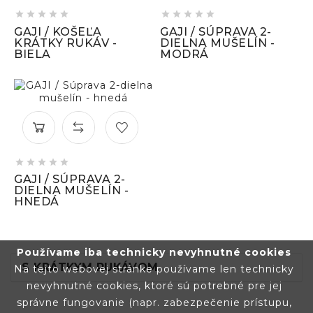










GAJI / KOŠEĽA
GAJI / SÚPRAVA 2-
KRÁTKY RUKÁV -
DIELNA MUŠELÍN -
BIELA
MODRÁ





GAJI / SÚPRAVA 2-
DIELNA MUŠELÍN -
HNEDÁ
Používame iba technicky nevyhnutné cookies
S KRÁTKYM RUKÁVOM
Na tejto webovej stránke používame len technicky
nevyhnutné cookies, ktoré sú potrebné pre jej
správne fungovanie (napr. zabezpečenie prístupu,