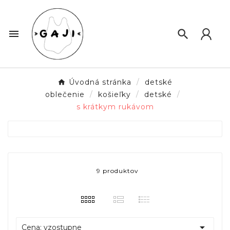


Úvodná stránka
detské
oblečenie
košieľky
detské
s krátkym rukávom
9 produktov

Cena: vzostupne