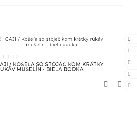







AJI / KOŠEĽA SO STOJAČIKOM KRÁTKY
UKÁV MUŠELÍN - BIELA BODKA



