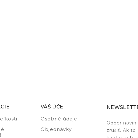
CIE
VÁŠ ÚČET
NEWSLETT
eľkosti
Osobné údaje
Odber novin
né
Objednávky
zrušiť. Ak to
é
kontaktujte 