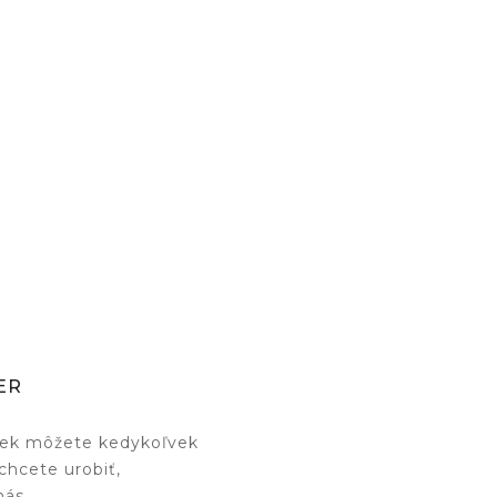




GAJI /
RUKÁV 
ER
iek môžete kedykoľvek
 chcete urobiť,
nás.