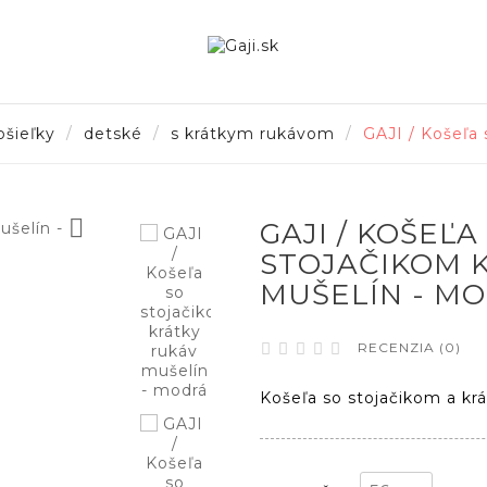
ošieľky
detské
s krátkym rukávom
GAJI / Košeľa 

GAJI / KOŠEĽA
STOJAČIKOM 
MUŠELÍN - M
RECENZIA (0)





Košeľa so stojačikom a k