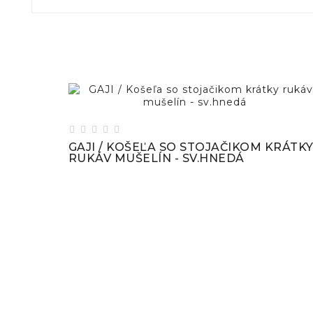





GAJI / KOŠEĽA SO STOJAČIKOM KRÁTK
RUKÁV MUŠELÍN - SV.HNEDÁ