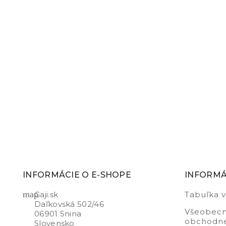
INFORMÁCIE O E-SHOPE
INFORMÁ
map
Gaji.sk
Tabuľka v
Daľkovská 502/46
Všeobec
06901 Snina
obchodn
Slovensko