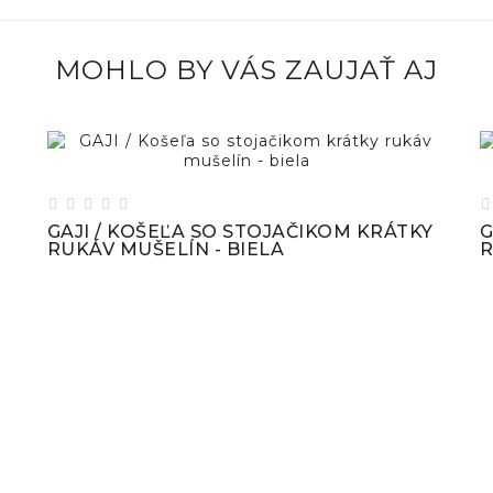
MOHLO BY VÁS ZAUJAŤ AJ






Y
GAJI / KOŠEĽA SO STOJAČIKOM KRÁTKY
G
RUKÁV MUŠELÍN - BIELA
R