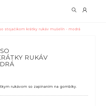
so stojačikom krátky rukáv mušelín - modrá
 SO
KRÁTKY RUKÁV
ODRÁ
rátkym rukávom so zapínaním na gombíky.